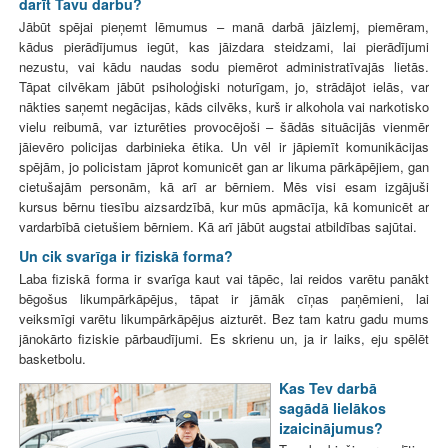
darīt Tavu darbu?
Jābūt spējai pieņemt lēmumus – manā darbā jāizlemj, piemēram,
kādus pierādījumus iegūt, kas jāizdara steidzami, lai pierādījumi
nezustu, vai kādu naudas sodu piemērot administratīvajās lietās.
Tāpat cilvēkam jābūt psiholoģiski noturīgam, jo, strādājot ielās, var
nākties saņemt negācijas, kāds cilvēks, kurš ir alkohola vai narkotisko
vielu reibumā, var izturēties provocējoši – šādās situācijās vienmēr
jāievēro policijas darbinieka ētika. Un vēl ir jāpiemīt komunikācijas
spējām, jo policistam jāprot komunicēt gan ar likuma pārkāpējiem, gan
cietušajām personām, kā arī ar bērniem. Mēs visi esam izgājuši
kursus bērnu tiesību aizsardzībā, kur mūs apmācīja, kā komunicēt ar
vardarbībā cietušiem bērniem. Kā arī jābūt augstai atbildības sajūtai.
Un cik svarīga ir fiziskā forma?
Laba fiziskā forma ir svarīga kaut vai tāpēc, lai reidos varētu panākt
bēgošus likumpārkāpējus, tāpat ir jāmāk cīņas paņēmieni, lai
veiksmīgi varētu likumpārkāpējus aizturēt. Bez tam katru gadu mums
jānokārto fiziskie pārbaudījumi. Es skrienu un, ja ir laiks, eju spēlēt
basketbolu.
Kas Tev darbā
sagādā lielākos
izaicinājumus?