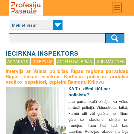
Skip
Main
menu
to
P
main
r
content
o
f
e
s
IECIRKŅA INSPEKTORS
i
j
APRAKSTS
INTERVIJA
ATTĒLU GALERIJA
KUR MĀCĪTIES
u
Intervija ar Valsts policijas Rīgas reģiona pārvaldes
p
Rīgas Teikas iecirkņa Kārtības policijas nodaļas
a
vecāko inspektori, kapteini Ramonu Krilovu
s
Kā Tu izlēmi kļūt par
a
policistu?
u
l
Jau pamatskolā zināju, ka vēlos
e
strādāt policijā. Vidusskolas laikā,
kamēr citi vēl gulēja, no rītiem
gāju uz stadionu, skrēju un
trenējos. Taču tieši tad, kad
Latvijas Policijas akadēmijā bija