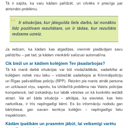
Tā ir sajūta, ka varu kādam palīdzēt, un cilvēks ir priecīgs par
atrisināto problēmu.
Ir situācijas, kur jāiegulda liels darbs, lai nonāktu
līdz pozitīvam rezultātam, un ir tādas, kur rezultāts
redzams uzreiz.
Ja redzam, ka kādam kas atgadījies, vienmēr piedāvājam savu
palīdzību – pat tad, ja kādam vienkārši salūzusi automašīna.
Cik bieži un ar kādiem kolēģiem Tev jāsadarbojas?
Tā kā manā darbā situācijas var būt visdažādākās, sadarbība ar
kolēģiem notiek visu laiku – visbiežāk sadarbojos ar Kriminālpoliciju
un Rīgas pašvaldības policiju (RPP). Reizēm pie manis atnāk persona
un uzklausot viņu, saprotu, ka izklāstītā problēma nav Valsts policijas
kompetencē, tad izskaidroju kur labāk vērsties un kā konkrēto iestādi
atrast. Vai arī šāda situācija – atklājas, ka sievietei, kas lieto
narkotikas, ir trīs nepilngadīgi bērni. Es šo informāciju nododu gan
bāriņtiesai, gan savam iecirkņa kolēģim – nepilngadīgo lietu
inspektoram.
Kādām īpašībām un prasmēm jābūt, lai veiksmīgi varētu