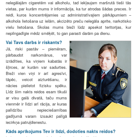
nelegālajām cigaretēm vai alkoholu, tad iekļaujam maršrutā tieši tās
vietas, par kurām mums ir informācija, ka tur atrodas šādas preces. Ir
reidi, kuros koncentrējamies uz administratīvajiem pārkāpumiem –
alkohola lietošana uz ielām, akcizēto preču nelegāla aprite, narkotisko
vielu lietošana. Skolas mums bieži lūdz apsekot teritorijas, kur
nepilngadīgie mēdz smēķēt, to gan parasti darām pa dienu.
Vai Tavs darbs ir riskants?
Jā, riski pastāv – piemēram,
pārbaudot narkomānus, var
izrādīties, ka viņiem kabatās ir
šļirces, ar kurām var sadurties.
Bieži vien viņi ir arī agresīvi,
tāpēc, veicot aizturēšanu, ir
nācies pielietot fizisku spēku.
Līdz šim nakts reidos esam tikuši
ar visu galā divatā, taču mums
vienmēr ir līdzi arī rācija, ar kuras
palīdzību nepieciešamības
gadījumā varam izsaukt palīgā
iecirkņa patruļdienestu.
Kāds aprīkojums Tev ir līdzi, dodoties nakts reidos?