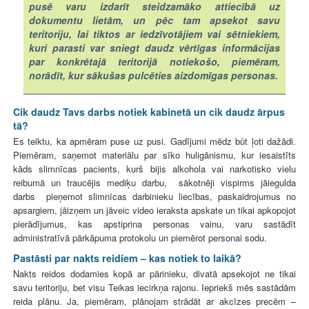
pusē varu izdarīt steidzamāko attiecībā uz
dokumentu lietām, un pēc tam apsekot savu
teritoriju, lai tiktos ar iedzīvotājiem vai sētniekiem,
kuri parasti var sniegt daudz vērtīgas informācijas
par konkrētajā teritorijā notiekošo, piemēram,
norādīt, kur sākušas pulcēties aizdomīgas personas.
Cik daudz Tavs darbs notiek kabinetā un cik daudz ārpus
tā?
Es teiktu, ka apmēram puse uz pusi. Gadījumi mēdz būt ļoti dažādi.
Piemēram, saņemot materiālu par sīko huligānismu, kur iesaistīts
kāds slimnīcas pacients, kurš bijis alkohola vai narkotisko vielu
reibumā un traucējis mediķu darbu, sākotnēji vispirms jāiegulda
darbs pieņemot slimnīcas darbinieku liecības, paskaidrojumus no
apsargiem, jāizņem un jāveic video ieraksta apskate un tikai apkopojot
pierādījumus, kas apstiprina personas vainu, varu sastādīt
administratīvā pārkāpuma protokolu un piemērot personai sodu.
Pastāsti par nakts reidiem – kas notiek to laikā?
Nakts reidos dodamies kopā ar pārinieku, divatā apsekojot ne tikai
savu teritoriju, bet visu Teikas iecirkņa rajonu. Iepriekš mēs sastādām
reida plānu. Ja, piemēram, plānojam strādāt ar akcīzes precēm –