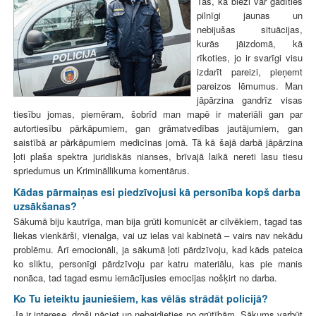
Tas, ka bieži var gadīties
pilnīgi jaunas un
nebijušas situācijas,
kurās jāizdomā, kā
rīkoties, jo ir svarīgi visu
izdarīt pareizi, pieņemt
pareizos lēmumus. Man
jāpārzina gandrīz visas
tiesību jomas, piemēram, šobrīd man mapē ir materiāli gan par
autortiesību pārkāpumiem, gan grāmatvedības jautājumiem, gan
saistībā ar pārkāpumiem medicīnas jomā. Tā kā šajā darbā jāpārzina
ļoti plaša spektra juridiskās nianses, brīvajā laikā nereti lasu tiesu
spriedumus un Krimināllikuma komentārus.
Kādas pārmaiņas esi piedzīvojusi kā personība kopš darba
uzsākšanas?
Sākumā biju kautrīga, man bija grūti komunicēt ar cilvēkiem, tagad tas
liekas vienkārši, vienalga, vai uz ielas vai kabinetā – vairs nav nekādu
problēmu. Arī emocionāli, ja sākumā ļoti pārdzīvoju, kad kāds pateica
ko sliktu, personīgi pārdzīvoju par katru materiālu, kas pie manis
nonāca, tad tagad esmu iemācījusies emocijas nošķirt no darba.
Ko Tu ieteiktu jauniešiem, kas vēlās strādāt policijā?
Ja ir interese, droši nāciet un nebaidieties no grūtībām. Sākums varbūt