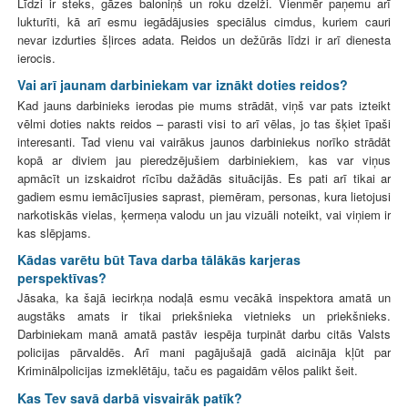
Līdzi ir steks, gāzes baloniņš un roku dzelži. Vienmēr paņemu arī
lukturīti, kā arī esmu iegādājusies speciālus cimdus, kuriem cauri
nevar izdurties šļirces adata. Reidos un dežūrās līdzi ir arī dienesta
ierocis.
Vai arī jaunam darbiniekam var iznākt doties reidos?
Kad jauns darbinieks ierodas pie mums strādāt, viņš var pats izteikt
vēlmi doties nakts reidos – parasti visi to arī vēlas, jo tas šķiet īpaši
interesanti. Tad vienu vai vairākus jaunos darbiniekus norīko strādāt
kopā ar diviem jau pieredzējušiem darbiniekiem, kas var viņus
apmācīt un izskaidrot rīcību dažādās situācijās. Es pati arī tikai ar
gadiem esmu iemācījusies saprast, piemēram, personas, kura lietojusi
narkotiskās vielas, ķermeņa valodu un jau vizuāli noteikt, vai viņiem ir
kas slēpjams.
Kādas varētu būt Tava darba tālākās karjeras
perspektīvas?
Jāsaka, ka šajā iecirkņa nodaļā esmu vecākā inspektora amatā un
augstāks amats ir tikai priekšnieka vietnieks un priekšnieks.
Darbiniekam manā amatā pastāv iespēja turpināt darbu citās Valsts
policijas pārvaldēs. Arī mani pagājušajā gadā aicināja kļūt par
Kriminālpolicijas izmeklētāju, taču es pagaidām vēlos palikt šeit.
Kas Tev savā darbā visvairāk patīk?