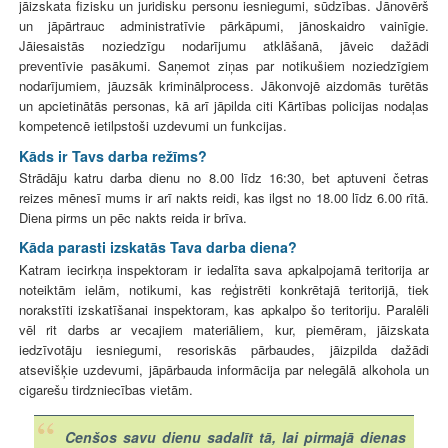
jāizskata fizisku un juridisku personu iesniegumi, sūdzības. Jānovērš
un jāpārtrauc administratīvie pārkāpumi, jānoskaidro vainīgie.
Jāiesaistās noziedzīgu nodarījumu atklāšanā, jāveic dažādi
preventīvie pasākumi. Saņemot ziņas par notikušiem noziedzīgiem
nodarījumiem, jāuzsāk kriminālprocess. Jākonvojē aizdomās turētās
un apcietinātās personas, kā arī jāpilda citi Kārtības policijas nodaļas
kompetencē ietilpstoši uzdevumi un funkcijas.
Kāds ir Tavs darba režīms?
Strādāju katru darba dienu no 8.00 līdz 16:30, bet aptuveni četras
reizes mēnesī mums ir arī nakts reidi, kas ilgst no 18.00 līdz 6.00 rītā.
Diena pirms un pēc nakts reida ir brīva.
Kāda parasti izskatās Tava darba diena?
Katram iecirkņa inspektoram ir iedalīta sava apkalpojamā teritorija ar
noteiktām ielām, notikumi, kas reģistrēti konkrētajā teritorijā, tiek
norakstīti izskatīšanai inspektoram, kas apkalpo šo teritoriju. Paralēli
vēl rit darbs ar vecajiem materiāliem, kur, piemēram, jāizskata
iedzīvotāju iesniegumi, resoriskās pārbaudes, jāizpilda dažādi
atsevišķie uzdevumi, jāpārbauda informācija par nelegālā alkohola un
cigarešu tirdzniecības vietām.
Cenšos savu dienu sadalīt tā, lai pirmajā dienas