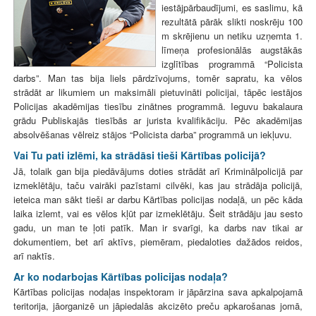
iestājpārbaudījumi, es saslimu, kā
rezultātā pārāk slikti noskrēju 100
m skrējienu un netiku uzņemta 1.
līmeņa profesionālās augstākās
izglītības programmā “Policista
darbs”. Man tas bija liels pārdzīvojums, tomēr sapratu, ka vēlos
strādāt ar likumiem un maksimāli pietuvināti policijai, tāpēc iestājos
Policijas akadēmijas tiesību zinātnes programmā. Ieguvu bakalaura
grādu Publiskajās tiesībās ar jurista kvalifikāciju. Pēc akadēmijas
absolvēšanas vēlreiz stājos “Policista darba” programmā un iekļuvu.
Vai Tu pati izlēmi, ka strādāsi tieši Kārtības policijā?
Jā, tolaik gan bija piedāvājums doties strādāt arī Kriminālpolicijā par
izmeklētāju, taču vairāki pazīstami cilvēki, kas jau strādāja policijā,
ieteica man sākt tieši ar darbu Kārtības policijas nodaļā, un pēc kāda
laika izlemt, vai es vēlos kļūt par izmeklētāju. Šeit strādāju jau sesto
gadu, un man te ļoti patīk. Man ir svarīgi, ka darbs nav tikai ar
dokumentiem, bet arī aktīvs, piemēram, piedaloties dažādos reidos,
arī naktīs.
Ar ko nodarbojas Kārtības policijas nodaļa?
Kārtības policijas nodaļas inspektoram ir jāpārzina sava apkalpojamā
teritorija, jāorganizē un jāpiedalās akcizēto preču apkarošanas jomā,