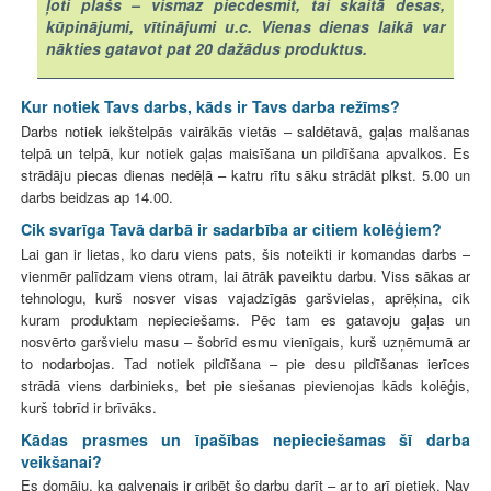
ļoti plašs – vismaz piecdesmit, tai skaitā desas,
kūpinājumi, vītinājumi u.c. Vienas dienas laikā var
nākties gatavot pat 20 dažādus produktus.
Kur notiek Tavs darbs, kāds ir Tavs darba režīms?
Darbs notiek iekštelpās vairākās vietās – saldētavā, gaļas malšanas
telpā un telpā, kur notiek gaļas maisīšana un pildīšana apvalkos. Es
strādāju piecas dienas nedēļā – katru rītu sāku strādāt plkst. 5.00 un
darbs beidzas ap 14.00.
Cik svarīga Tavā darbā ir sadarbība ar citiem kolēģiem?
Lai gan ir lietas, ko daru viens pats, šis noteikti ir komandas darbs –
vienmēr palīdzam viens otram, lai ātrāk paveiktu darbu. Viss sākas ar
tehnologu, kurš nosver visas vajadzīgās garšvielas, aprēķina, cik
kuram produktam nepieciešams. Pēc tam es gatavoju gaļas un
nosvērto garšvielu masu – šobrīd esmu vienīgais, kurš uzņēmumā ar
to nodarbojas. Tad notiek pildīšana – pie desu pildīšanas ierīces
strādā viens darbinieks, bet pie siešanas pievienojas kāds kolēģis,
kurš tobrīd ir brīvāks.
Kādas prasmes un īpašības nepieciešamas šī darba
veikšanai?
Es domāju, ka galvenais ir gribēt šo darbu darīt – ar to arī pietiek. Nav