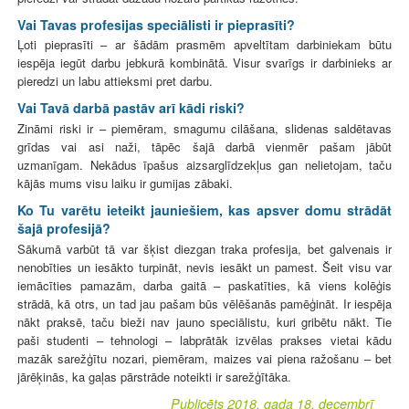
Vai Tavas profesijas speciālisti ir pieprasīti?
Ļoti pieprasīti – ar šādām prasmēm apveltītam darbiniekam būtu
iespēja iegūt darbu jebkurā kombinātā. Visur svarīgs ir darbinieks ar
pieredzi un labu attieksmi pret darbu.
Vai Tavā darbā pastāv arī kādi riski?
Zināmi riski ir – piemēram, smagumu cilāšana, slidenas saldētavas
grīdas vai asi naži, tāpēc šajā darbā vienmēr pašam jābūt
uzmanīgam. Nekādus īpašus aizsarglīdzekļus gan nelietojam, taču
kājās mums visu laiku ir gumijas zābaki.
Ko Tu varētu ieteikt jauniešiem, kas apsver domu strādāt
šajā profesijā?
Sākumā varbūt tā var šķist diezgan traka profesija, bet galvenais ir
nenobīties un iesākto turpināt, nevis iesākt un pamest. Šeit visu var
iemācīties pamazām, darba gaitā – paskatīties, kā viens kolēģis
strādā, kā otrs, un tad jau pašam būs vēlēšanās pamēģināt. Ir iespēja
nākt praksē, taču bieži nav jauno speciālistu, kuri gribētu nākt. Tie
paši studenti – tehnologi – labprātāk izvēlas prakses vietai kādu
mazāk sarežģītu nozari, piemēram, maizes vai piena ražošanu – bet
jārēķinās, ka gaļas pārstrāde noteikti ir sarežģītāka.
Publicēts 2018. gada 18. decembrī