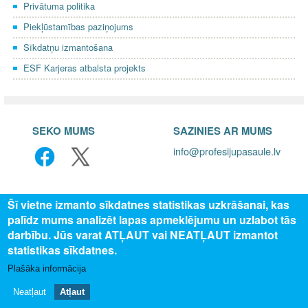
Privātuma politika
Piekļūstamības paziņojums
Sīkdatņu izmantošana
ESF Karjeras atbalsta projekts
SEKO MUMS
SAZINIES AR MUMS
info@profesijupasaule.lv
Šī vietne izmanto sīkdatnes statistikas uzkrāšanai, kas
palīdz mums analizēt lapas apmeklējumu un uzlabot tās
darbību. Jūs varat ATĻAUT vai NEATĻAUT izmantot
statistikas sīkdatnes.
Plašāka informācija
© 2025 Valsts izglītības attīstības aģentūra, publicētā satura visas
tiesības aizsargātas.
Neatļaut
Atļaut