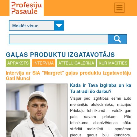
Skip
Main
menu
to
P
main
r
content
o
f
e
s
GAĻAS PRODUKTU IZGATAVOTĀJS
i
j
APRAKSTS
INTERVIJA
ATTĒLU GALERIJA
KUR MĀCĪTIES
u
Intervija ar SIA "Margret" gaļas produktu izgatavotāju
p
Gati Munci
a
s
Kāda ir Tava izglītība un kā
a
Tu atradi šo darbu?
u
Vispār pēc izglītības esmu auto
l
mehāniķis atslēdznieks, mācījos
e
Priekuļu tehnikumā – vairāk gan
pats savam priekam. Pēc
tehnikuma absolvēšanas sāku
strādāt maiznīcā – apmēram
piecus gadus biju konditors.