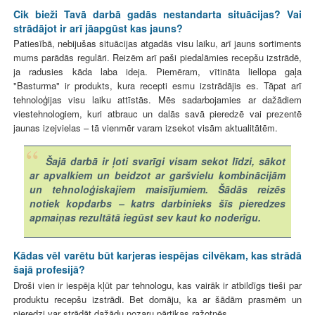
Cik bieži Tavā darbā gadās nestandarta situācijas? Vai
strādājot ir arī jāapgūst kas jauns?
Patiesībā, nebijušas situācijas atgadās visu laiku, arī jauns sortiments
mums parādās regulāri. Reizēm arī paši piedalāmies recepšu izstrādē,
ja radusies kāda laba ideja. Piemēram, vītināta liellopa gaļa
"Basturma" ir produkts, kura recepti esmu izstrādājis es. Tāpat arī
tehnoloģijas visu laiku attīstās. Mēs sadarbojamies ar dažādiem
viestehnologiem, kuri atbrauc un dalās savā pieredzē vai prezentē
jaunas izejvielas – tā vienmēr varam izsekot visām aktualitātēm.
Šajā darbā ir ļoti svarīgi visam sekot līdzi, sākot
ar apvalkiem un beidzot ar garšvielu kombinācijām
un tehnoloģiskajiem maisījumiem. Šādās reizēs
notiek kopdarbs – katrs darbinieks šīs pieredzes
apmaiņas rezultātā iegūst sev kaut ko noderīgu.
Kādas vēl varētu būt karjeras iespējas cilvēkam, kas strādā
šajā profesijā?
Droši vien ir iespēja kļūt par tehnologu, kas vairāk ir atbildīgs tieši par
produktu recepšu izstrādi. Bet domāju, ka ar šādām prasmēm un
pieredzi var strādāt dažādu nozaru pārtikas ražotnēs.