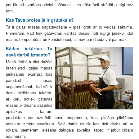
pat tik ļoti svarīgas priekšzināšanas – es sāku šeit strādāt pilnīgi bez
tām.
Kas Tavā profesijā ir grūtākais?
Tā ir gaļas masas sagatavošana – īpaši grūti ar to veicās sākumā.
Piemēram, kad tiek gatavotas vārītās desas, ļoti rūpīgi jāseko līdzi
masas temperatūrai un konsistencei, lai nav par daudz vai par maz.
Kādas iekārtas Tu
savā darbā izmanto?
Manā rīcībā ir divi dažādi
kuteri (red. gaļas masas
jaukšanas iekārtas), kas
paredzēti masas
sagatavošanai. Tad vēl ir
desu pildīšanas iekārta,
ar kuru notiek gatavās
masas pildīšana dažādos
apvalkos – katram
produktam var uzstādīt savu programmu, kas pielāgo pildīšanu
noteikta izmēra apvalkam. Šajā darbā daudz kas tiek darīts arī ar
rokām, piemēram, siešana dabīgajā apvalkā, tāpēc ir jābūt labam
acumēram.