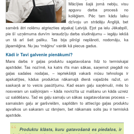
Mācījies šajā jomā nebiju, visu
apguvu darba procesā no
kolēģiem. Pēc tam kādu laiku
dzīvoju un strādāju Anglijā, bet
samērā ātri nolēmu atgriezties atpakaļ Latvijā. Ejot pa ielu Jēkabpilī,
pie šī uzņēmuma durvīm ieraudzīju darba sludinājumu – iegāju iekšā
un tā arī šeit paliku. Tas bija pilnīgi neplānoti, nodomāju, ka
jāpamēģina. Nu jau “mēģinu” vairāk kā piecus gadus.
Kādi ir Tavi galvenie pienākumi?
Mans darbs ir gaļas produktu sagatavošana līdz to termiskajai
apstrādei. Tas nozīmē, ka katrs rīts man sākas, saņemot piegādi no
gaļas sadales nodaļas, – iepriekšējā vakarā mūsu tehnologs ir
apskatījies, kādus produktus nākamajā dienā vajadzēs ražot, un
saskaņā ar to veicis pasūtījumu. Kad esam gaļu saņēmuši, mēs to
nosveram un sašķirojam – kāda novirzīta uz malšanu un kāda uzreiz
uz saldēšanu. Tad es gaļu samaļu un sākas sagatavošanas process –
samaisām gaļu ar garšvielām, sapildām to attiecīgo gaļas produktu
apvalkos un sakaram uz rāmjiem, bet nākamais solis jau ir termiskā
apstrāde.
Produktu klāsts, kuru gatavošanā es piedalos, ir