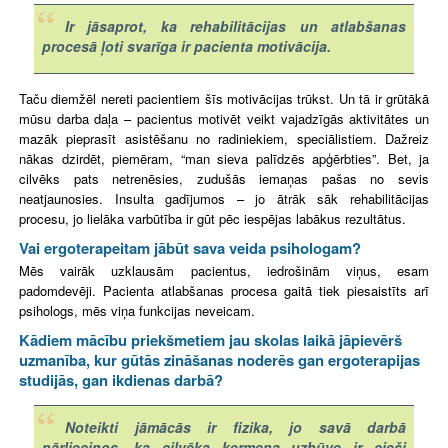
Ir jāsaprot, ka rehabilitācijas un atlabšanas
procesā ļoti svarīga ir pacienta motivācija.
Taču diemžēl nereti pacientiem šīs motivācijas trūkst. Un tā ir grūtākā
mūsu darba daļa – pacientus motivēt veikt vajadzīgās aktivitātes un
mazāk pieprasīt asistēšanu no radiniekiem, speciālistiem. Dažreiz
nākas dzirdēt, piemēram, “man sieva palīdzēs apģērbties”. Bet, ja
cilvēks pats netrenēsies, zudušās iemaņas pašas no sevis
neatjaunosies. Insulta gadījumos – jo ātrāk sāk rehabilitācijas
procesu, jo lielāka varbūtība ir gūt pēc iespējas labākus rezultātus.
Vai ergoterapeitam jābūt sava veida psihologam?
Mēs vairāk uzklausām pacientus, iedrošinām viņus, esam
padomdevēji. Pacienta atlabšanas procesa gaitā tiek piesaistīts arī
psihologs, mēs viņa funkcijas neveicam.
Kādiem mācību priekšmetiem jau skolas laikā jāpievērš
uzmanība, kur gūtās zināšanas noderēs gan ergoterapijas
studijās, gan ikdienas darbā?
Noteikti jāmācās ir fizika, jo savā darbā
pārliecinos, ka cilvēka ķermeņa uzbūve ir cieši