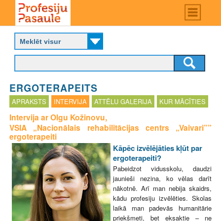
Skip
Main
menu
to
P
main
r
content
o
f
e
s
ERGOTERAPEITS
i
j
APRAKSTS
INTERVIJA
ATTĒLU GALERIJA
KUR MĀCĪTIES
u
Intervija ar Olgu Kožinovu,
p
VSIA „Nacionālais rehabilitācijas centrs „Vaivari””
a
ergoterapeiti
s
a
Kāpēc izvēlējāties kļūt par
u
ergoterapeiti?
l
Pabeidzot vidusskolu, daudzi
e
jaunieši nezina, ko vēlas darīt
nākotnē. Arī man nebija skaidrs,
kādu profesiju izvēlēties. Skolas
laikā man padevās humanitārie
priekšmeti, bet eksaktie – ne