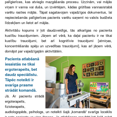
palīgierīces, kas atvieglo mazgāšanās procesu. Uzzinām, vai mājās
viņam ir vanna vai duša, un izvērtējam, kādas grūtības vannasistabā
varētu rasties mājās. Tāpat sagatavojam vajadzīgos dokumentus, lai
nepieciešamās palīgierīces pacients varētu saņemt no valsts budžeta
līdzekļiem un lietot arī mājās.
Aktivitāšu kopums ir ļoti daudzveidīgs, tās atkarīgas no pacienta
kustību traucējumiem. Jāņem arī vērā, ka daļai pacientu ir ne tikai
kustību traucējumi, bet arī kognitīvie traucējumi [
atmiņas,
koncentrēšanās spēju un uzvedības traucējumi], kas arī jāņem vērā,
domājot par vajadzīgajām aktivitātēm.
Pacienta atlabšanā
iesaistās ne tikai
ergoterapeits, bet
daudz speciālistu.
Tāpēc noteikti ir
svarīga prasme
strādāt komandā.
Jā. Ar pacientu strādā
ergoterapeits,
fizioterapeits,
audiologopēds, psihologs, un noteikti šajā „komandā” svarīgs loceklis
ir pats pacients un viņa ģimene. Jo atlabšanas rezultāti ļoti lielā mērā