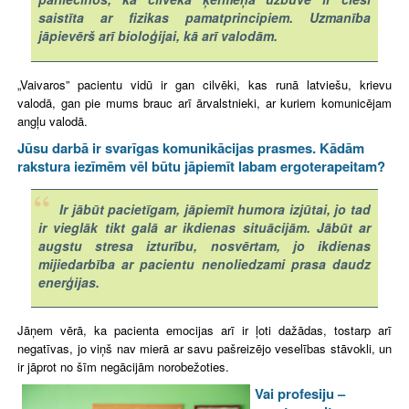
saistīta ar fizikas pamatprincipiem. Uzmanība
jāpievērš arī bioloģijai, kā arī valodām.
„Vaivaros” pacientu vidū ir gan cilvēki, kas runā latviešu, krievu
valodā, gan pie mums brauc arī ārvalstnieki, ar kuriem komunicējam
angļu valodā.
Jūsu darbā ir svarīgas komunikācijas prasmes. Kādām
rakstura iezīmēm vēl būtu jāpiemīt labam ergoterapeitam?
Ir jābūt pacietīgam, jāpiemīt humora izjūtai, jo tad
ir vieglāk tikt galā ar ikdienas situācijām. Jābūt ar
augstu stresa izturību, nosvērtam, jo ikdienas
mijiedarbība ar pacientu nenoliedzami prasa daudz
enerģijas.
Jāņem vērā, ka pacienta emocijas arī ir ļoti dažādas, tostarp arī
negatīvas, jo viņš nav mierā ar savu pašreizējo veselības stāvokli, un
ir jāprot no šīm negācijām norobežoties.
Vai profesiju –