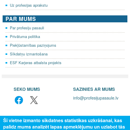
Uz profesijas aprakstu
PAR MUMS
Par profesiju pasauli
Privātuma politika
Piekļūstamības paziņojums
Sīkdatņu izmantošana
ESF Karjeras atbalsta projekts
SEKO MUMS
SAZINIES AR MUMS
info@profesijupasaule.lv
Šī vietne izmanto sīkdatnes statistikas uzkrāšanai, kas
palīdz mums analizēt lapas apmeklējumu un uzlabot tās