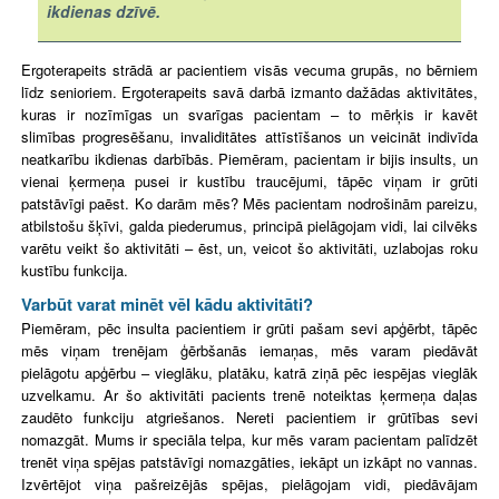
ikdienas dzīvē.
Ergoterapeits strādā ar pacientiem visās vecuma grupās, no bērniem
līdz senioriem. Ergoterapeits savā darbā izmanto dažādas aktivitātes,
kuras ir nozīmīgas un svarīgas pacientam – to mērķis ir kavēt
slimības progresēšanu, invaliditātes attīstīšanos un veicināt indivīda
neatkarību ikdienas darbībās. Piemēram, pacientam ir bijis insults, un
vienai ķermeņa pusei ir kustību traucējumi, tāpēc viņam ir grūti
patstāvīgi paēst. Ko darām mēs? Mēs pacientam nodrošinām pareizu,
atbilstošu šķīvi, galda piederumus, principā pielāgojam vidi, lai cilvēks
varētu veikt šo aktivitāti – ēst, un, veicot šo aktivitāti, uzlabojas roku
kustību funkcija.
Varbūt varat minēt vēl kādu aktivitāti?
Piemēram, pēc insulta pacientiem ir grūti pašam sevi apģērbt, tāpēc
mēs viņam trenējam ģērbšanās iemaņas, mēs varam piedāvāt
pielāgotu apģērbu – vieglāku, platāku, katrā ziņā pēc iespējas vieglāk
uzvelkamu. Ar šo aktivitāti pacients trenē noteiktas ķermeņa daļas
zaudēto funkciju atgriešanos. Nereti pacientiem ir grūtības sevi
nomazgāt. Mums ir speciāla telpa, kur mēs varam pacientam palīdzēt
trenēt viņa spējas patstāvīgi nomazgāties, iekāpt un izkāpt no vannas.
Izvērtējot viņa pašreizējās spējas, pielāgojam vidi, piedāvājam