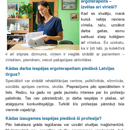
ergoterapeits –
izvēlas arī vīrieši?
Kad es studēju, manā
kursā nebija neviena
vīrieša, taču, uzsākot
darba gaitas, esmu
satikusi starp kolēģiem
arī
vīriešus. Es uzskatu,
ka ir ļoti labi, ja kolektīvā
ir arī stiprais dzimums, viņiem ir vieglāk strādāt ar pacientiem –
vīriešiem, piemēram, veicot pašaprūpes aktivitātes.
Kādas darba iespējas ergoterapeitam piedāvā Latvijas
tirgus?
Speciālisti var strādāt rehabilitācijas centros, poliklīnikās, slimnīcās,
sociālās aprūpes centros, skolās.
Pieprasījums pēc speciālistiem ir
liels. Redzu, ka gadu no gada jauniešu interese par šo profesiju
palielinās. Tas nav pārsteidzoši, jo darba iespējas ir plašas, arī
atalgojums konkurētspējīgs. Turklāt šīs profesijas pārstāvji būs
vienmēr vajadzīgi.
Kādas izaugsmes iespējas piedāvā šī profesija?
Pēc bakalaura grāda iegūšanas var uzsākt studijas maģistrantūrā.