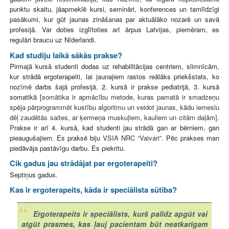
punktu skaitu, jāapmeklē kursi, semināri, konferences un tamlīdzīgi
pasākumi, kur gūt jaunas zināšanas par aktuālāko nozarē un savā
profesijā. Var doties izglītoties arī ārpus Latvijas, piemēram, es
regulāri braucu uz Nīderlandi.
Kad studiju laikā sākās prakse?
Pirmajā kursā studenti dodas uz rehabilitācijas centriem, slimnīcām,
kur strādā ergoterapeiti, lai jaunajiem rastos reālāks priekšstats, ko
nozīmē darbs šajā profesijā. 2. kursā ir prakse pediatrijā, 3. kursā
somatikā [
somātika ir apmācību metode, kuras pamatā ir smadzeņu
spēja pārprogrammēt kustību algoritmu un veidot jaunas, kādu iemeslu
dēļ zaudētās saites, ar ķermeņa muskuļiem, kauliem un citām daļām].
P
rakse ir arī 4. kursā, kad studenti jau strādā gan ar bērniem, gan
pieaugušajiem. Es praksē biju
VSIA NRC “Vaivari”.
Pēc prakses man
piedāvāja pastāvīgu darbu. Es piekritu.
Cik gadus jau strādājat par ergoterapeiti?
Septiņus gadus.
Kas ir ergoterapeits, kāda ir speciālista sūtība?
Ergoterapeits ir speciālists, kurš palīdz apgūt vai
atgūt prasmes, kas ļauj pacientam būt neatkarīgam