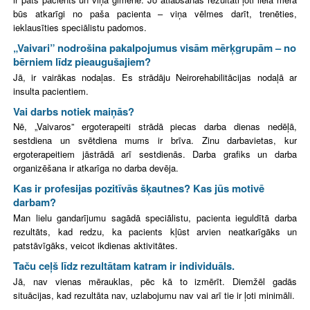
būs atkarīgi no paša pacienta – viņa vēlmes darīt, trenēties,
ieklausīties speciālistu padomos.
„Vaivari” nodrošina pakalpojumus visām mērķgrupām – no
bērniem līdz pieaugušajiem?
Jā, ir vairākas nodaļas. Es strādāju Neirorehabilitācijas nodaļā ar
insulta pacientiem.
Vai darbs notiek maiņās?
Nē, „Vaivaros” ergoterapeiti strādā piecas darba dienas nedēļā,
sestdiena un svētdiena mums ir brīva. Zinu darbavietas, kur
ergoterapeitiem jāstrādā arī sestdienās. Darba grafiks un darba
organizēšana ir atkarīga no darba devēja.
Kas ir profesijas pozitīvās šķautnes? Kas jūs motivē
darbam?
Man lielu gandarījumu sagādā speciālistu, pacienta ieguldītā darba
rezultāts, kad redzu, ka pacients kļūst arvien neatkarīgāks un
patstāvīgāks, veicot ikdienas aktivitātes.
Taču ceļš līdz rezultātam katram ir individuāls.
Jā, nav vienas mērauklas, pēc kā to izmērīt. Diemžēl gadās
situācijas, kad rezultāta nav, uzlabojumu nav vai arī tie ir ļoti minimāli.