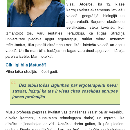
visai. Atceros, ka 12. klasē
kārtoju valsts eksāmenus latviešu
valodā, ģeogrāfijā, bioloģijā un
angļu valodā. Saņemot eksāmenu
sertifikātus, sāku izvērtēt, kur,
izmantojot tos, varu iestāties. Ieraudzīju, ka Rīgas Stradiņa
universitāte piedāvā apgūt ergoterapiju, turklāt tobrīd, uzņemot
reflektantus, tika prasīti eksāmenu sertifikāti latviešu valodā un angļu
valodā. Un tie man bija. Iestājos un tagad varu droši apgalvot – tā bija
pareiza izvēle. Man noteikti.
Cik ilgi bija jāstudē?
Pilna laika studijās – četri gadi.
Bez atbilstošas izglītības par ergoterapeitu nevar
strādāt, līdzīgi kā tas ir visās citās veselības aprūpes
jomas profesijās.
Mūsu profesija pieprasa kvalitatīvas zināšanas (saistībā ar veselību,
cilvēka ķermeni, jaunākajām tehnoloģijām darbā) un izpratni, kā
cilvēks mijiedarbojas ar vidi. Uzsākot darba gaitas, ik pēc pieciem
gadiem jāveic resertifikācija, kas nozīmē, lai iegūtu nepieciešamo