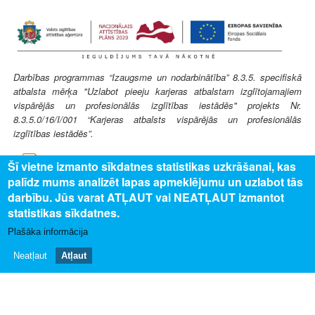
Darbības programmas “Izaugsme un nodarbinātība” 8.3.5. specifiskā
atbalsta mērķa "Uzlabot pieeju karjeras atbalstam izglītojamajiem
vispārējās un profesionālās izglītības iestādēs" projekts Nr.
8.3.5.0/16/I/001 “Karjeras atbalsts vispārējās un profesionālās
izglītības iestādēs”.
Šī vietne izmanto sīkdatnes statistikas uzkrāšanai, kas
palīdz mums analizēt lapas apmeklējumu un uzlabot tās
darbību. Jūs varat ATĻAUT vai NEATĻAUT izmantot
statistikas sīkdatnes.
SAISTĪTAIS SATURS
Plašāka informācija
Uz profesijas aprakstu
Neatļaut
Atļaut
PAR MUMS
Par profesiju pasauli