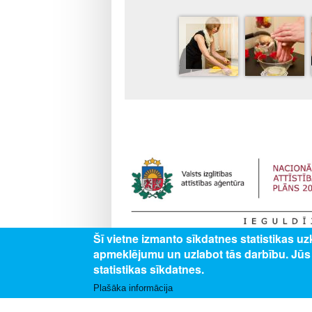
Šī vietne izmanto sīkdatnes statistikas u
Darbības programmas “Izaugsme un nodarbināt
apmeklējumu un uzlabot tās darbību. Jū
izglītojamajiem vispārējās un profesionālās izg
statistikas sīkdatnes.
profesionālās izglītības iestādēs”.
Plašāka informācija