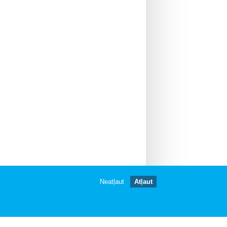
Neatļaut
Atļaut