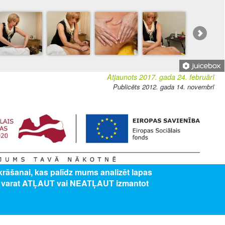
Atjaunots 2017. gada 24. februārī
Publicēts 2012. gada 14. novembrī
zkrāšanai, kas palīdz mums analizēt lapas
ība” 8.3.5. specifiskā atbalsta mērķa "Uzlabot pieeju karjeras atbalstam
s varat ATĻAUT vai NEATĻAUT izmantot
lītības iestādēs" projekts Nr. 8.3.5.0/16/I/001 “Karjeras atbalsts vispārējās un