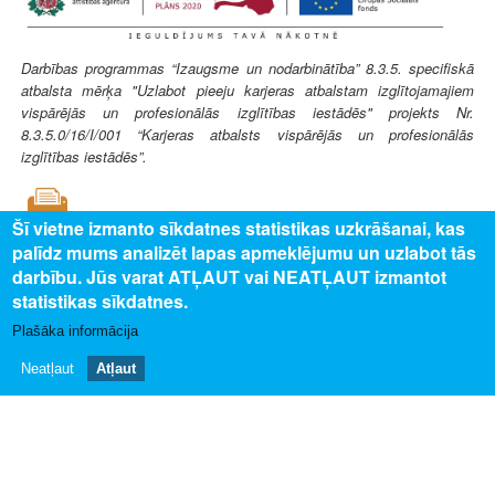
Darbības programmas “Izaugsme un nodarbinātība” 8.3.5. specifiskā
atbalsta mērķa "Uzlabot pieeju karjeras atbalstam izglītojamajiem
vispārējās un profesionālās izglītības iestādēs" projekts Nr.
8.3.5.0/16/I/001 “Karjeras atbalsts vispārējās un profesionālās
izglītības iestādēs”.
Šī vietne izmanto sīkdatnes statistikas uzkrāšanai, kas
palīdz mums analizēt lapas apmeklējumu un uzlabot tās
darbību. Jūs varat ATĻAUT vai NEATĻAUT izmantot
SAISTĪTAIS SATURS
statistikas sīkdatnes.
Uz profesijas aprakstu
Plašāka informācija
Neatļaut
Atļaut
PAR MUMS
Par profesiju pasauli
Privātuma politika
Piekļūstamības paziņojums