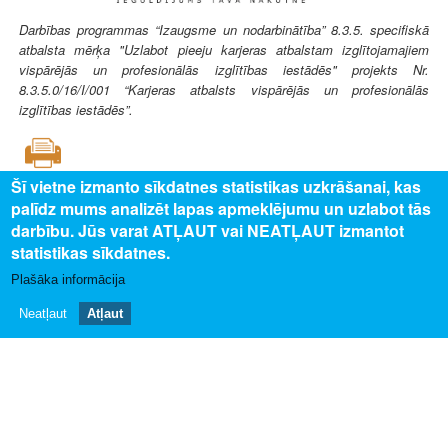
Darbības programmas “Izaugsme un nodarbinātība” 8.3.5. specifiskā
atbalsta mērķa "Uzlabot pieeju karjeras atbalstam izglītojamajiem
vispārējās un profesionālās izglītības iestādēs" projekts Nr.
8.3.5.0/16/I/001 “Karjeras atbalsts vispārējās un profesionālās
izglītības iestādēs”.
Šī vietne izmanto sīkdatnes statistikas uzkrāšanai, kas
palīdz mums analizēt lapas apmeklējumu un uzlabot tās
SAISTĪTAIS SATURS
darbību. Jūs varat ATĻAUT vai NEATĻAUT izmantot
statistikas sīkdatnes.
Uz profesijas aprakstu
Plašāka informācija
PAR MUMS
Neatļaut
Atļaut
Par profesiju pasauli
Privātuma politika
Piekļūstamības paziņojums
Sīkdatņu izmantošana