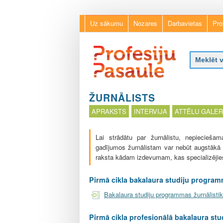
Uz sākumu
Nozares
Darbavietas
Pro
P
r
ŽURNĀLISTS
o
APRAKSTS
INTERVIJA
ATTĒLU GALER
f
e
s
Lai strādātu par žurnālistu,
nepieciešama 
i
gadījumos žurnālistam var nebūt augstākā i
j
raksta kādam izdevumam, kas specializējie
u
p
Pirmā cikla bakalaura studiju programm
a
s
Bakalaura studiju programmas žurnālisti
a
u
Pirmā cikla profesionālā bakalaura stu