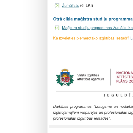
l
Žurnālists
(6. LKI)
e
Otrā cikla maģistra studiju programma 
Maģistra studiju programmas žurnālistik
Kā izvēlēties piemērotāko izglītības iestādi?
L
Darbības programmas “Izaugsme un nodarbināt
izglītojamajiem vispārējās un profesionālās izg
profesionālās izglītības iestādēs”.