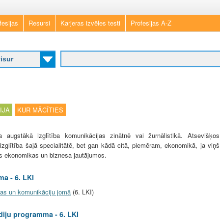
Skip
fesijas
Resursi
Karjeras izvēles testi
Profesijas A-Z
to
main
content
IJA
KUR MĀCĪTIES
augstākā izglītība komunikācijas zinātnē vai žurnālistikā. Atsevišķos
zglītība šajā specialitātē, bet gan kādā citā, piemēram, ekonomikā, ja viņš
s ekonomikas un biznesa jautājumos.
a - 6. LKI
kas un komunikāciju jomā
(6. LKI)
diju programma - 6. LKI