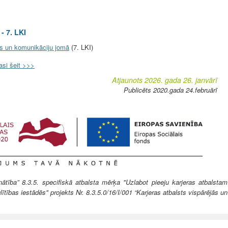
- 7. LKI
as un komunikāciju jomā
(7. LKI)
asi šeit >>>
Atjaunots 2026. gada 26. janvārī
Publicēts 2020.gada 24.februārī
ība” 8.3.5. specifiskā atbalsta mērķa "Uzlabot pieeju karjeras atbalstam
lītības iestādēs" projekts Nr. 8.3.5.0/16/I/001 “Karjeras atbalsts vispārējās un