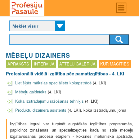
Skip
Main
menu
to
P
main
r
content
o
f
e
s
MĒBEĻU DIZAINERS
i
j
APRAKSTS
INTERVIJA
ATTĒLU GALERIJA
KUR MĀCĪTIES
u
Profesionālā vidējā izglītība pēc pamatizglītības - 4. LKI
p
a
Lietišķās mākslas speciālists kokapstrādē
(4. LKI)
s
Mēbeļu galdnieks
(4. LKI)
a
u
Koka izstrādājumu ražošanas tehniķis
(4. LKI)
l
Produktu dizainera asistents
(4. LKI), koka izstrādājumu jomā
e
Izglītības ieguvi var turpināt augstākās izglītības programmās,
papildinot zināšanas un specializējoties kādā no stila mēbeļu
izgatavošanas procesa etapiem - koksnes mehāniskā apstrādē,