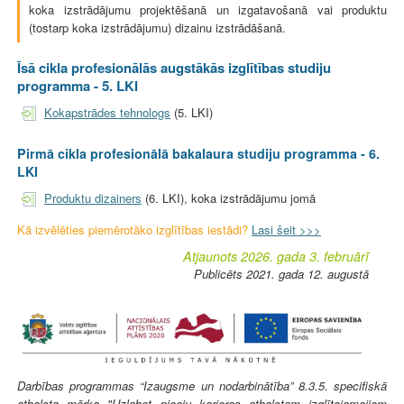
koka izstrādājumu projektēšanā un izgatavošanā vai produktu
(tostarp koka izstrādājumu) dizainu izstrādāšanā.
Īsā cikla profesionālās augstākās izglītības studiju
programma - 5. LKI
Kokapstrādes tehnologs
(5. LKI)
Pirmā cikla profesionālā bakalaura studiju programma - 6.
LKI
Produktu dizainers
(6. LKI), koka izstrādājumu jomā
Kā izvēlēties piemērotāko izglītības iestādi?
Lasi šeit >>>
Atjaunots 2026. gada 3. februārī
Publicēts 2021. gada 12. augustā
Darbības programmas “Izaugsme un nodarbinātība” 8.3.5. specifiskā
atbalsta mērķa "Uzlabot pieeju karjeras atbalstam izglītojamajiem