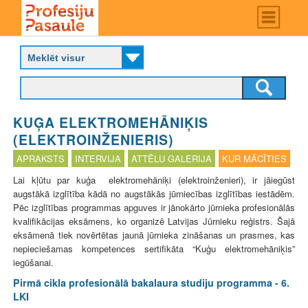
Skip
Main
menu
to
P
main
r
content
o
f
e
s
KUĢA ELEKTROMEHĀNIĶIS
i
j
(ELEKTROINŽENIERIS)
u
APRAKSTS
INTERVIJA
ATTĒLU GALERIJA
KUR MĀCĪTIES
p
a
Lai kļūtu par kuģa elektromehāniķi (elektroinženieri), ir jāiegūst
s
augstākā izglītība kādā no augstākās jūrniecības izglītības iestādēm.
a
Pēc izglītības programmas apguves ir jānokārto jūrnieka profesionālās
u
kvalifikācijas eksāmens, ko organizē Latvijas Jūrnieku reģistrs. Šajā
l
eksāmenā tiek novērtētas jaunā jūrnieka zināšanas un prasmes, kas
e
nepieciešamas kompetences sertifikāta “Kuģu elektromehāniķis”
iegūšanai.
Pirmā cikla profesionālā bakalaura studiju programma - 6.
LKI