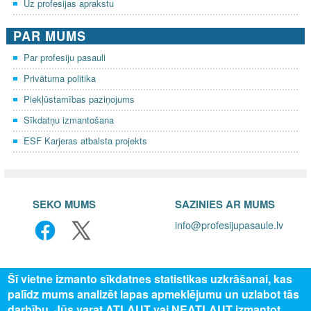
Uz profesijas aprakstu
PAR MUMS
Par profesiju pasauli
Privātuma politika
Piekļūstamības paziņojums
Sīkdatņu izmantošana
ESF Karjeras atbalsta projekts
SEKO MUMS
SAZINIES AR MUMS
info@profesijupasaule.lv
Šī vietne izmanto sīkdatnes statistikas uzkrāšanai, kas
palīdz mums analizēt lapas apmeklējumu un uzlabot tās
darbību. Jūs varat ATĻAUT vai NEATĻAUT izmantot