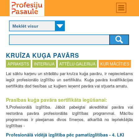
Skip
Main
menu
to
P
main
r
content
o
f
e
s
KRUĪZA KUĢA PAVĀRS
i
j
APRAKSTS
INTERVIJA
ATTĒLU GALERIJA
KUR MĀCĪTIES
u
Lai sāktu karjeru un strādātu par kruīza kuģa pavāru, ir nepieciešams
p
iegūt profesionālo izglītību un sertifikātu. Kuģa pavāra kvalifikācijas
a
sertifikāts dod tiesības uz kuģiem ieņemt pavāra vai stjuarta amatu.
s
a
u
Prasības kuģa pavāra sertifikāta iegūšanai:
l
1.
Profesionālā izglītība. Jābūt pabeigtai akreditētai pavāra vai
e
restorāna pavāra profesionālās izglītības programmai. Mācību
programmas ir pieejamas divos līmeņos, atkarībā no iepriekšējās
izglītības -
Profesionālā vidējā izglītība pēc pamatizglītības - 4. LKI