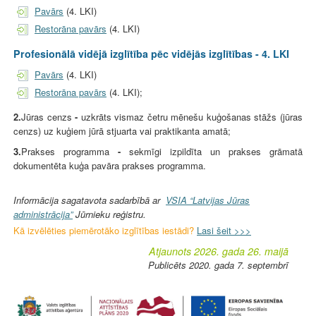
Pavārs
(4. LKI)
Restorāna pavārs
(4. LKI)
Profesionālā vidējā izglītība pēc vidējās izglītības - 4. LKI
Pavārs
(4. LKI)
Restorāna pavārs
(4. LKI);
2.
Jūras cenzs
-
uzkrāts vismaz četru mēnešu kuģošanas stāžs (jūras
cenzs) uz kuģiem jūrā stjuarta vai praktikanta amatā;
3.
Prakses programma
-
sekmīgi izpildīta un prakses grāmatā
dokumentēta kuģa pavāra prakses programma.
Informācija sagatavota sadarbībā ar
VSIA “Latvijas Jūras
administrācija”
Jūrnieku reģistru.
Kā izvēlēties piemērotāko izglītības iestādi?
Lasi šeit >>>
Atjaunots 2026. gada 26. maijā
Publicēts 2020. gada 7. septembrī