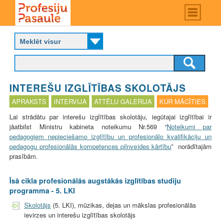
Skip
Main
menu
to
P
main
r
content
o
f
e
s
INTEREŠU IZGLĪTĪBAS SKOLOTĀJS
i
j
APRAKSTS
INTERVIJA
ATTĒLU GALERIJA
KUR MĀCĪTIES
u
Lai strādātu par interešu izglītības skolotāju, iegūtajai izglītībai ir
p
jāatbilst Ministru kabineta noteikumu Nr.569 “
Noteikumi par
a
pedagogiem nepieciešamo izglītību un profesionālo kvalifikāciju un
s
pedagogu profesionālās kompetences pilnveides kārtību
” norādītajām
a
prasībām.
u
l
e
Īsā cikla profesionālās augstākās izglītības studiju
programma - 5. LKI
Skolotājs
(5. LKI), mūzikas, dejas un mākslas profesionālās
ievirzes un interešu izglītības skolotājs