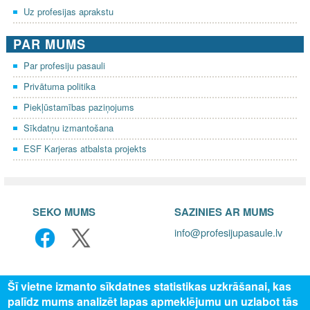
Uz profesijas aprakstu
PAR MUMS
Par profesiju pasauli
Privātuma politika
Piekļūstamības paziņojums
Sīkdatņu izmantošana
ESF Karjeras atbalsta projekts
SEKO MUMS
SAZINIES AR MUMS
info@profesijupasaule.lv
Šī vietne izmanto sīkdatnes statistikas uzkrāšanai, kas
palīdz mums analizēt lapas apmeklējumu un uzlabot tās