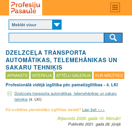
Skip
Main
menu
to
P
main
r
content
o
f
e
s
DZELZCEĻA TRANSPORTA
i
j
AUTOMĀTIKAS, TELEMEHĀNIKAS UN
u
SAKARU TEHNIĶIS
p
APRAKSTS
INTERVIJA
ATTĒLU GALERIJA
KUR MĀCĪTIES
a
s
Profesionālā vidējā izglītība pēc pamatizglītības - 4. LKI
a
Dzelzceļa transporta automātikas, telemehānikas un sakaru
u
tehniķis
(4. LKI)
l
e
Kā izvēlēties piemērotāko izglītības iestādi?
Lasi šeit >>>
Atjaunots 2026. gada 10. februārī
Publicēts 2021. gada 28. jūnijā