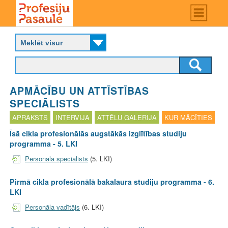
Skip
Main
menu
to
P
main
r
content
o
f
e
s
APMĀCĪBU UN ATTĪSTĪBAS
i
j
SPECIĀLISTS
u
APRAKSTS
INTERVIJA
ATTĒLU GALERIJA
KUR MĀCĪTIES
p
a
Īsā cikla profesionālās augstākās izglītības studiju
s
programma - 5. LKI
a
Personāla speciālists
(5. LKI)
u
l
Pirmā cikla profesionālā bakalaura studiju programma - 6.
e
LKI
Personāla vadītājs
(6. LKI)