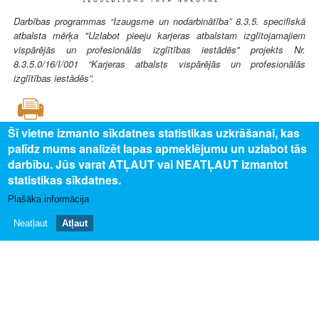
Darbības programmas “Izaugsme un nodarbinātība” 8.3.5. specifiskā
atbalsta mērķa "Uzlabot pieeju karjeras atbalstam izglītojamajiem
vispārējās un profesionālās izglītības iestādēs" projekts Nr.
8.3.5.0/16/I/001 “Karjeras atbalsts vispārējās un profesionālās
izglītības iestādēs”.
Šī vietne izmanto sīkdatnes statistikas uzkrāšanai, kas
palīdz mums analizēt lapas apmeklējumu un uzlabot tās
SAISTĪTAIS SATURS
darbību. Jūs varat ATĻAUT vai NEATĻAUT izmantot
statistikas sīkdatnes.
Uz profesijas aprakstu
Plašāka informācija
PAR MUMS
Neatļaut
Atļaut
Par profesiju pasauli
Privātuma politika
Piekļūstamības paziņojums
Sīkdatņu izmantošana