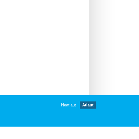
Neatļaut
Atļaut