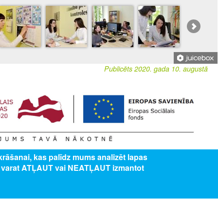
Publicēts 2020. gada 10. augustā
zkrāšanai, kas palīdz mums analizēt lapas
ība” 8.3.5. specifiskā atbalsta mērķa "Uzlabot pieeju karjeras atbalstam
s varat ATĻAUT vai NEATĻAUT izmantot
lītības iestādēs" projekts Nr. 8.3.5.0/16/I/001 “Karjeras atbalsts vispārējās un
ES AR MUMS