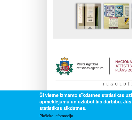
Šī vietne izmanto sīkdatnes statistikas u
Darbības programmas “Izaugsme un nodarbināt
apmeklējumu un uzlabot tās darbību. Jū
izglītojamajiem vispārējās un profesionālās izg
profesionālās izglītības iestādēs”.
statistikas sīkdatnes.
Plašāka informācija
SEKO MUMS
SAZINI