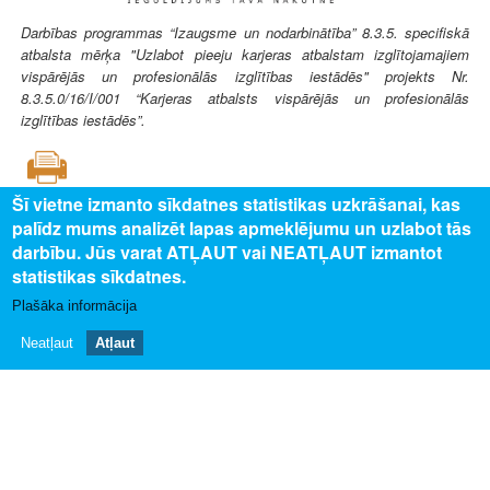
Darbības programmas “Izaugsme un nodarbinātība” 8.3.5. specifiskā
atbalsta mērķa "Uzlabot pieeju karjeras atbalstam izglītojamajiem
vispārējās un profesionālās izglītības iestādēs" projekts Nr.
8.3.5.0/16/I/001 “Karjeras atbalsts vispārējās un profesionālās
izglītības iestādēs”.
Šī vietne izmanto sīkdatnes statistikas uzkrāšanai, kas
palīdz mums analizēt lapas apmeklējumu un uzlabot tās
SAISTĪTAIS SATURS
darbību. Jūs varat ATĻAUT vai NEATĻAUT izmantot
statistikas sīkdatnes.
Uz profesijas aprakstu
Plašāka informācija
PAR MUMS
Neatļaut
Atļaut
Par profesiju pasauli
Privātuma politika
Piekļūstamības paziņojums
Sīkdatņu izmantošana