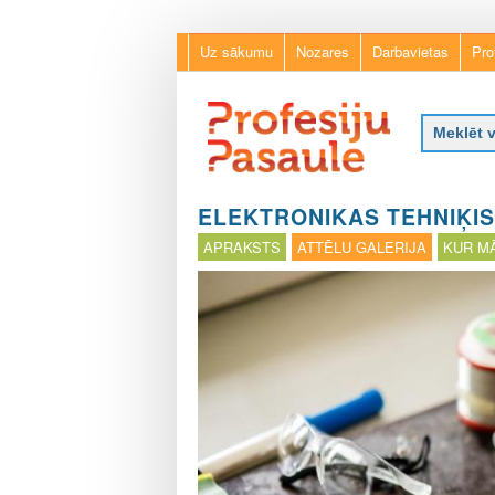
Uz sākumu
Nozares
Darbavietas
Pro
P
r
ELEKTRONIKAS TEHNIĶIS
o
APRAKSTS
ATTĒLU GALERIJA
KUR MĀ
f
e
s
i
j
u
p
a
s
a
u