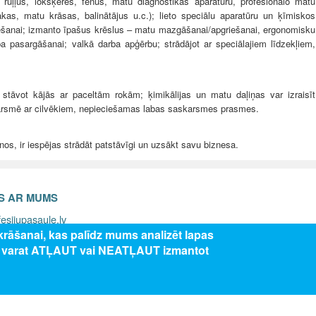
uļļus, lokšķēres, fēnus, matu diagnostikas aparatūru, profesionālo matu
as, matu krāsas, balinātājus u.c.); lieto speciālu aparatūru un ķīmiskos
izēšanai; izmanto īpašus krēslus – matu mazgāšanai/apgriešanai, ergonomisku
ba pasargāšanai; valkā darba apģērbu; strādājot ar speciālajiem līdzekļiem,
 stāvot kājās ar paceltām rokām; ķimikālijas un matu daļiņas var izraisīt
skarsmē ar cilvēkiem, nepieciešamas labas saskarsmes prasmes.
os, ir iespējas strādāt patstāvīgi un uzsākt savu biznesa.
ES AR MUMS
esijupasaule.lv
zkrāšanai, kas palīdz mums analizēt lapas
s varat ATĻAUT vai NEATĻAUT izmantot
5 Valsts izglītības attīstības aģentūra, publicētā satura visas tiesības aizsar