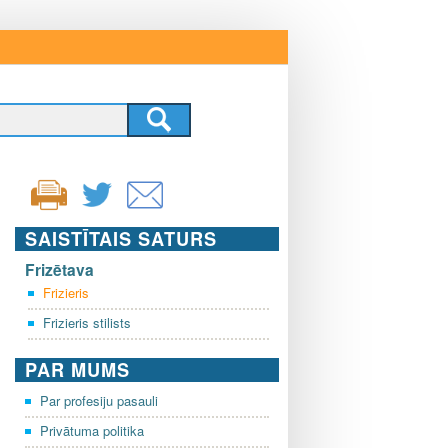
SAISTĪTAIS SATURS
Frizētava
Frizieris
Frizieris stilists
PAR MUMS
Par profesiju pasauli
Privātuma politika