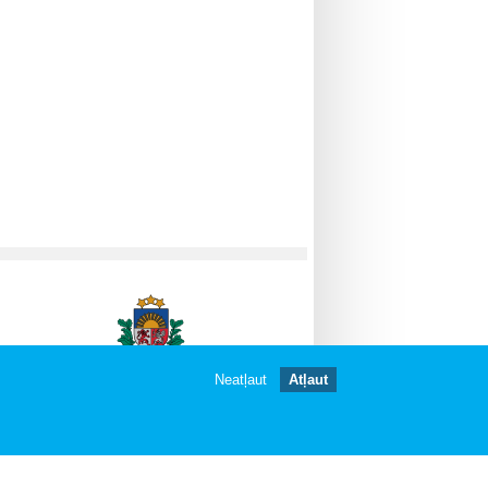
Neatļaut
Atļaut
gātas.