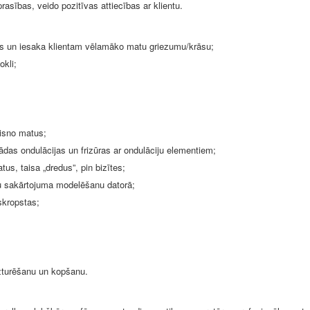
asības, veido pozitīvas attiecības ar klientu.
es un iesaka klientam vēlamāko matu griezumu/krāsu;
okli;
taisno matus;
ādas ondulācijas un frizūras ar ondulāciju elementiem;
us, taisa „dredus”, pin bizītes;
u sakārtojuma modelēšanu datorā;
skropstas;
uzturēšanu un kopšanu.