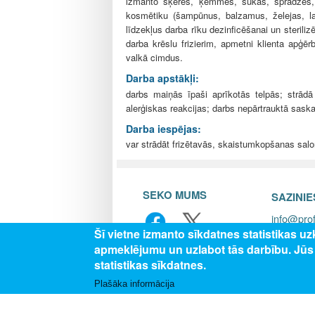
izmanto šķēres, ķemmes, sukas, sprādzes, r
kosmētiku (šampūnus, balzamus, želejas, lak
līdzekļus darba rīku dezinficēšanai un steril
darba krēslu frizierim, apmetni klienta apģēr
valkā cimdus.
Darba apstākļi:
darbs maiņās īpaši aprīkotās telpās; strādā
alerģiskas reakcijas; darbs nepārtrauktā sa
Darba iespējas:
var strādāt frizētavās, skaistumkopšanas salon
SEKO MUMS
SAZINI
info@prof
Šī vietne izmanto sīkdatnes statistikas u
apmeklējumu un uzlabot tās darbību. Jū
statistikas sīkdatnes.
© 202
Plašāka informācija