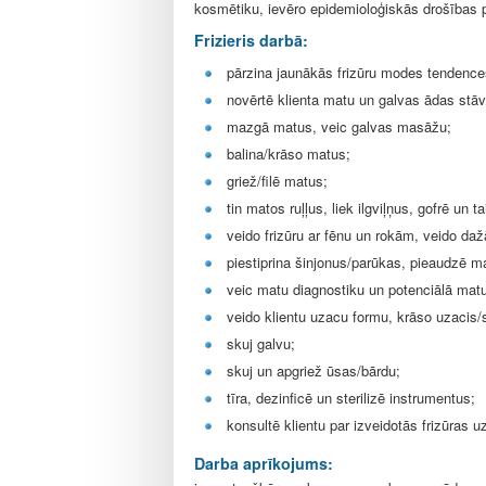
l
kosmētiku, ievēro epidemioloģiskās drošības pr
e
Frizieris darbā:
pārzina jaunākās frizūru modes tendenc
novērtē klienta matu un galvas ādas stāv
mazgā matus, veic galvas masāžu;
balina/krāso matus;
griež/filē matus;
tin matos ruļļus, liek ilgviļņus, gofrē un 
veido frizūru ar fēnu un rokām, veido daž
piestiprina šinjonus/parūkas, pieaudzē mat
veic matu diagnostiku un potenciālā mat
veido klientu uzacu formu, krāso uzacis/
skuj galvu;
skuj un apgriež ūsas/bārdu;
tīra, dezinficē un sterilizē instrumentus;
konsultē klientu par izveidotās frizūras 
Darba aprīkojums: