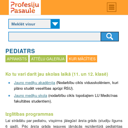
Skip
Main
menu
to
P
main
r
content
o
f
e
s
PEDIATRS
i
j
APRAKSTS
ATTĒLU GALERIJA
KUR MĀCĪTIES
u
p
Ko tu vari darīt jau skolas laikā (11. un 12. klasē)
a
s
Jauno mediķu akadēmija
(Nodarbību cikls vidusskolēniem, kuri
a
plāno studēt veselības aprūpi RSU).
u
Jauno mediķu skola
(nodarbību cikls topošajiem LU Medicīnas
l
fakultātes studentiem).
e
Izglītības programmas
Lai strādātu par pediatru, vispirms jāiegūst ārsta grāds (studiju ilgums
6 gadi). Pēc ārsta grāda ieguves jāmācās rezidentūrā pediatrijas