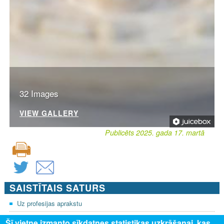
32 Images
VIEW GALLERY
Publicēts 2025. gada 17. martā
SAISTĪTAIS SATURS
Uz profesijas aprakstu
Šī vietne izmanto sīkdatnes statistikas uzkrāšanai, kas