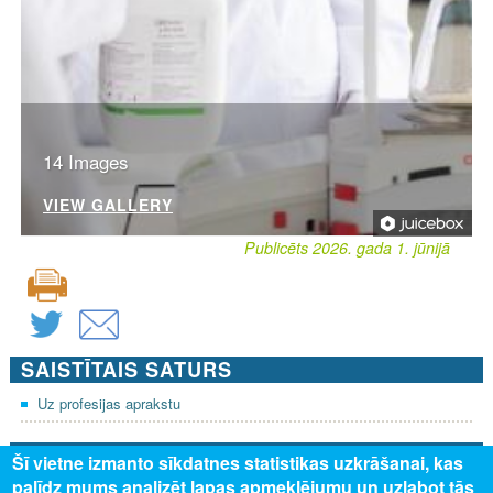
14 Images
VIEW GALLERY
Publicēts 2026. gada 1. jūnijā
SAISTĪTAIS SATURS
Uz profesijas aprakstu
PAR MUMS
Šī vietne izmanto sīkdatnes statistikas uzkrāšanai, kas
palīdz mums analizēt lapas apmeklējumu un uzlabot tās
Par profesiju pasauli