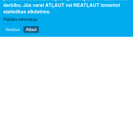
darbību. Jūs varat ATĻAUT vai NEATĻAUT izmantot
Privātuma politika
statistikas sīkdatnes.
Piekļūstamības paziņojums
Plašāka informācija
Sīkdatņu izmantošana
Neatļaut
Atļaut
ESF Karjeras atbalsta projekts
SEKO MUMS
SAZINIES AR MUMS
info@profesijupasaule.lv
© 2025 Valsts izglītības attīstības aģentūra, publicētā satura visas
tiesības aizsargātas.