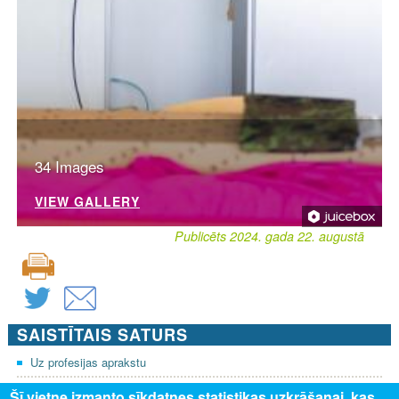
34 Images
VIEW GALLERY
Publicēts 2024. gada 22. augustā
SAISTĪTAIS SATURS
Uz profesijas aprakstu
Šī vietne izmanto sīkdatnes statistikas uzkrāšanai, kas